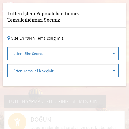
TÜRKİYE CUMHURİYETİ
KONSOLOSLUK İŞLEMLERİ
Lütfen İşlem Yapmak İstediğiniz
Temsilciliğimizi Seçiniz
Lütfen Ülke Seçiniz
Lütfen Temsilcilik Seçiniz
Size En Yakın Temsilciliğimiz:
Randevu Al
Lütfen Ülke Seçiniz
Randevu İptal/Sorgula
Lütfen Temsilcilik Seçiniz
Randevu İptali
LÜTFEN YAPMAK İSTEDİĞİNİZ İŞLEMİ SEÇİNİZ
DOĞUM
Doğum işlemleri, harçları ve gerekli belgeler