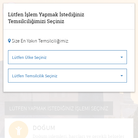
TÜRKİYE CUMHURİYETİ
KONSOLOSLUK İŞLEMLERİ
Lütfen İşlem Yapmak İstediğiniz
Temsilciliğimizi Seçiniz
Lütfen Ülke Seçiniz
Lütfen Temsilcilik Seçiniz
Size En Yakın Temsilciliğimiz:
Randevu Al
Lütfen Ülke Seçiniz
Randevu İptal/Sorgula
Lütfen Temsilcilik Seçiniz
Randevu İptali
LÜTFEN YAPMAK İSTEDİĞİNİZ İŞLEMİ SEÇİNİZ
DOĞUM
Doğum işlemleri, harçları ve gerekli belgeler